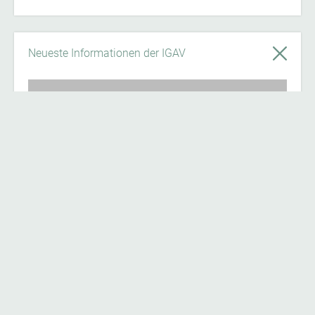
Neueste Informationen der IGAV
News
24.07.26
Jetzt registrieren auf Österreich forscht
und Teil der Citizen Science Community
werden!