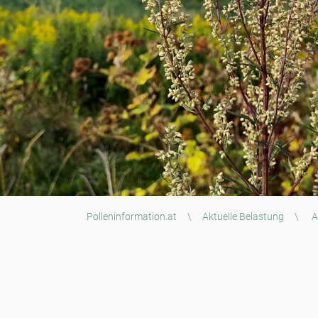
Polleninformation.at
\
Aktuelle Belastung
\
Al