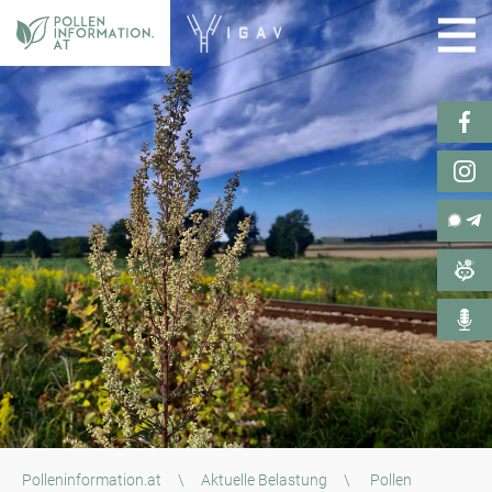
Polleninformation.at
\
Aktuelle Belastung
\
Pollen