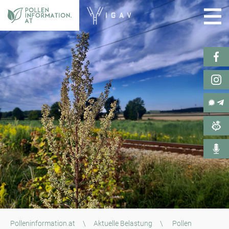
Polleninformation.at
\
Aktuelle Belastung
\
Pollen