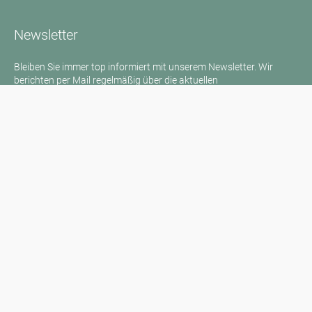
Newsletter
Bleiben Sie immer top informiert mit unserem Newsletter. Wir
berichten per Mail regelmäßig über die aktuellen
Pollenbelastungen und Neuigkeiten auf dem Sektor "Allergie"!
Zum Newsletter
Medienanfragen
Medien / Presse
Wissenschaftliche Partner
Sponsoren
Kontakt
Impressum
Nutzungsbedingungen / Datenschutz
Haftungsausschluss