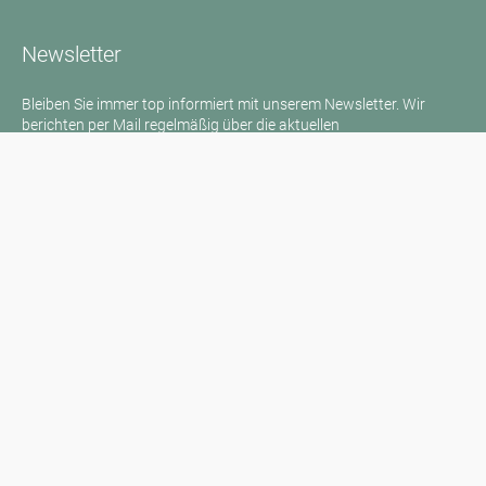
Newsletter
Bleiben Sie immer top informiert mit unserem Newsletter. Wir
berichten per Mail regelmäßig über die aktuellen
Pollenbelastungen und Neuigkeiten auf dem Sektor "Allergie"!
Zum Newsletter
Medienanfragen
Medien / Presse
Wissenschaftliche Partner
Sponsoren
Kontakt
Impressum
Nutzungsbedingungen / Datenschutz
Haftungsausschluss