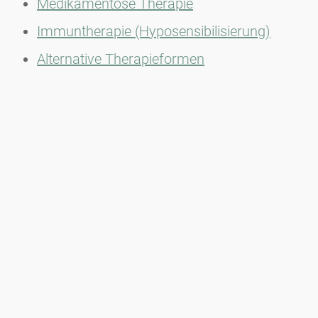
Medikamentöse Therapie
Immuntherapie (Hyposensibilisierung)
Alternative Therapieformen
Wichtig:
Eine unbehandelte allergische Rhinitis
kann im Verlauf zu zusätzlichen Allergien und
sogar zu allergischem Asthma führen.
Newsletter
Bleiben Sie immer top informiert mit unserem Newsletter. Wir
berichten per Mail regelmäßig über die aktuellen