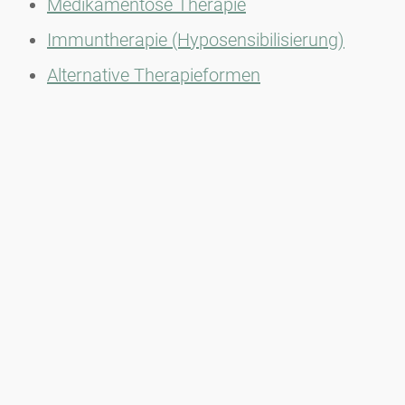
Medikamentöse Therapie
Immuntherapie (Hyposensibilisierung)
Alternative Therapieformen
Wichtig:
Eine unbehandelte allergische Rhinitis
kann im Verlauf zu zusätzlichen Allergien und
sogar zu allergischem Asthma führen.
Newsletter
Bleiben Sie immer top informiert mit unserem Newsletter. Wir
berichten per Mail regelmäßig über die aktuellen