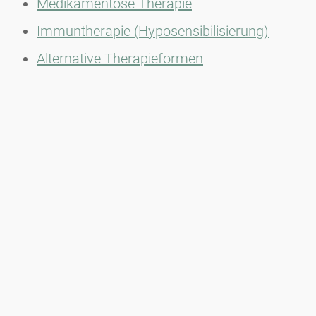
Medikamentöse Therapie
Immuntherapie (Hyposensibilisierung)
Alternative Therapieformen
Wichtig:
Eine unbehandelte allergische Rhinitis
kann im Verlauf zu zusätzlichen Allergien und
sogar zu allergischem Asthma führen.
Newsletter
Bleiben Sie immer top informiert mit unserem Newsletter. Wir
berichten per Mail regelmäßig über die aktuellen