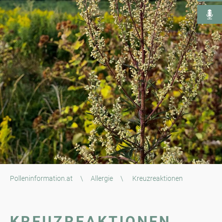
Polleninformation.at
\
Allergie
\
Kreuzreaktionen
KREUZREAKTIONEN