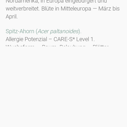
Nordamerika, in Europa eingebürgert und
weitverbreitet. Blüte in Mitteleuropa — März bis
April.
Spitz-Ahorn (
Acer paltanoides
).
Allergie Potenzial – CARE-S* Level 1.
Wuchsform — Baum. Belaubung — Blätter
handförmig gelappt, spitze Blattspitzen.
Standorte — Laubwälder. Kultiviert als Straßen-
und Parkbaum. Blüte in Mitteleuropa — April bis
Mai.
* CARE-S ist ein evidenzbasiertes System zur
Kategorisierung allergener Pflanzen.
Mehr
Information zu CARE-S gibt es hier.