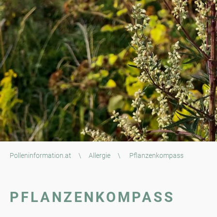
Polleninformation.at
\
Allergie
\
Pflanzenkompass
PFLANZENKOMPASS