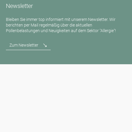
Newsletter
Bleiben Sie immer top informiert mit unserem Newsletter. Wir
berichten per Mail regelmäßig über die aktuellen
Pollenbelastungen und Neuigkeiten auf dem Sektor "Allergie"!
Zum Newsletter
Medienanfragen
Medien / Presse
Wissenschaftliche Partner
Sponsoren
Kontakt
Impressum
Nutzungsbedingungen / Datenschutz
Haftungsausschluss