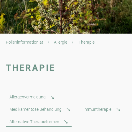
Polleninformation.at
\
Allergie
\
Therapie
THERAPIE
Allergenvermeidung
Medikamentöse Behandlung
Immuntherapie
Alternative Therapieformen