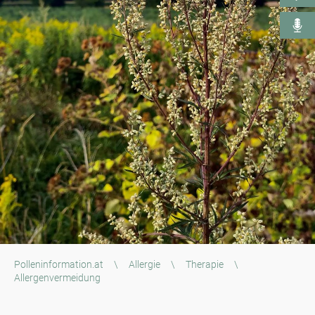
Polleninformation.at
\
Allergie
\
Therapie
\
Allergenvermeidung