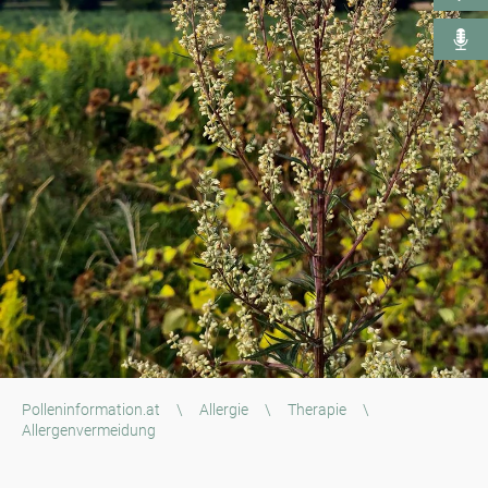
Polleninformation.at
\
Allergie
\
Therapie
\
Allergenvermeidung