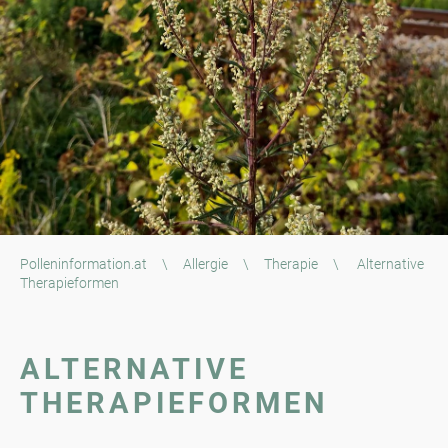
Polleninformation.at
\
Allergie
\
Therapie
\
Alternative
Therapieformen
ALTERNATIVE
THERAPIEFORMEN