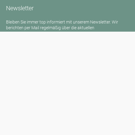
Newsletter
Bleiben Sie immer top informiert mit unserem Newsletter. Wir
berichten per Mail regelmäßig über die aktuellen
Pollenbelastungen und Neuigkeiten auf dem Sektor "Allergie"!
Zum Newsletter
Medienanfragen
Medien / Presse
Wissenschaftliche Partner
Sponsoren
Kontakt
Impressum
Nutzungsbedingungen / Datenschutz
Haftungsausschluss