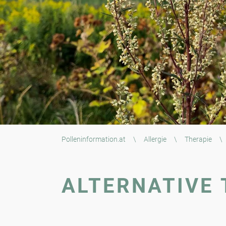
Polleninformation.at
\
Allergie
\
Therapie
\
ALTERNATIVE