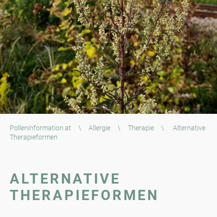
Polleninformation.at
\
Allergie
\
Therapie
\
Alternative
Therapieformen
ALTERNATIVE
THERAPIEFORMEN