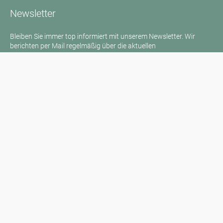
Newsletter
Bleiben Sie immer top informiert mit unserem Newsletter. Wir
berichten per Mail regelmäßig über die aktuellen
Pollenbelastungen und Neuigkeiten auf dem Sektor "Allergie"!
Zum Newsletter
Medienanfragen
Medien / Presse
Wissenschaftliche Partner
Sponsoren
Kontakt
Impressum
Nutzungsbedingungen / Datenschutz
Haftungsausschluss