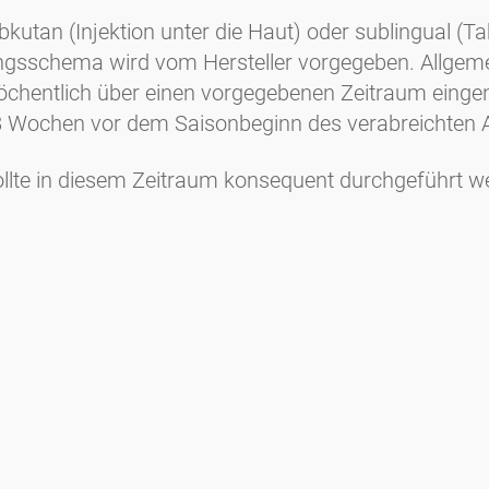
utan (Injektion unter die Haut) oder sublingual (Ta
ngsschema wird vom Hersteller vorgegeben. Allgeme
wöchentlich über einen vorgegebenen Zeitraum eing
 8 Wochen vor dem Saisonbeginn des verabreichten 
lte in diesem Zeitraum konsequent durchgeführt werd
Medienanfragen
Medien / Presse
Wissenschaftliche Partner
Sponsoren
Kontakt