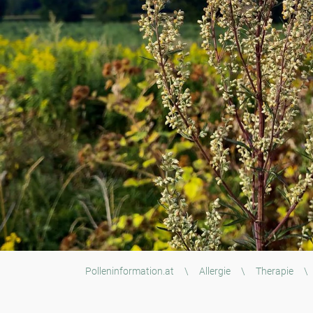
Polleninformation.at
\
Allergie
\
Therapie
\