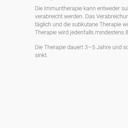
Die Immuntherapie kann entweder subk
verabreicht werden. Das Verabreichu
täglich und die subkutane Therapie 
Therapie wird jedenfalls mindestens
Die Therapie dauert 3—5 Jahre und sol
sinkt.
Newsletter
Bleiben Sie immer top informiert mit unserem Newsletter. Wir
berichten per Mail regelmäßig über die aktuellen
Pollenbelastungen und Neuigkeiten auf dem Sektor "Allergie"!