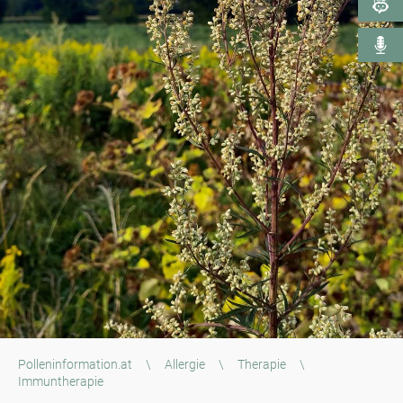
Polleninformation.at
\
Allergie
\
Therapie
\
Immuntherapie