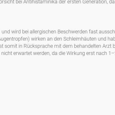
sicht bei Antihistaminika der ersten Generation, da
nd wird bei allergischen Beschwerden fast ausschl
ugentropfen) wirken an den Schleimhäuten und haben
 ist somit in Rücksprache mit dem behandelten Arzt 
icht erwartet werden, da die Wirkung erst nach 1–2
Medienanfragen
Medien / Presse
Wissenschaftliche Partner
Sponsoren
Kontakt