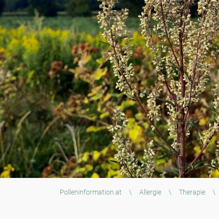
Polleninformation.at
\
Allergie
\
Therapie
\