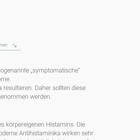
rmen
 sogenannte „symptomatische“
tome.
esultieren. Daher sollten diese
ingenommen werden.
es körpereigenen Histamins. Die
oderne Antihistaminika wirken sehr