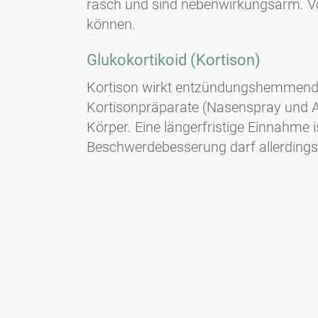
rasch und sind nebenwirkungsarm. Vor
können.
Glukokortikoid (Kortison)
Kortison wirkt entzündungshemmend u
Kortisonpräparate (Nasenspray und A
Körper. Eine längerfristige Einnahme
Beschwerdebesserung darf allerdings n
Newsletter
Bleiben Sie immer top informiert mit unserem Newsletter. Wir
berichten per Mail regelmäßig über die aktuellen
Pollenbelastungen und Neuigkeiten auf dem Sektor "Allergie"!