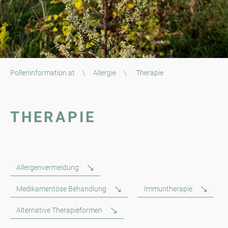
Polleninformation.at
\
Allergie
\
Therapie
THERAPIE
Allergenvermeidung
Medikamentöse Behandlung
Immuntherapie
Alternative Therapieformen