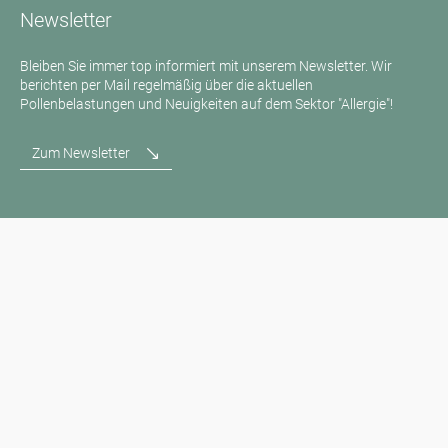
Newsletter
Bleiben Sie immer top informiert mit unserem Newsletter. Wir
berichten per Mail regelmäßig über die aktuellen
Pollenbelastungen und Neuigkeiten auf dem Sektor "Allergie"!
Zum Newsletter
Medienanfragen
Medien / Presse
Wissenschaftliche Partner
Sponsoren
Kontakt
Impressum
Nutzungsbedingungen / Datenschutz
Haftungsausschluss