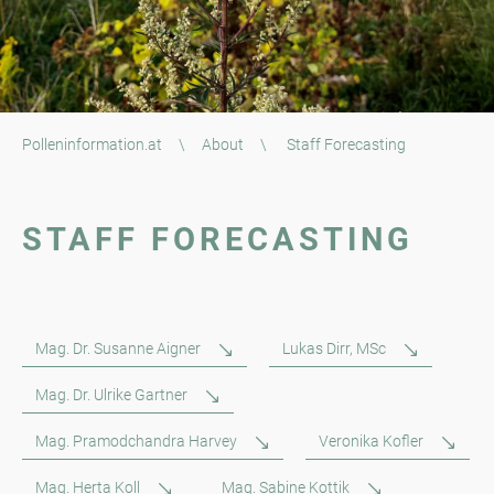
Polleninformation.at
\
About
\
Staff Forecasting
STAFF FORECASTING
Mag. Dr. Susanne Aigner
Lukas Dirr, MSc
Mag. Dr. Ulrike Gartner
Mag. Pramodchandra Harvey
Veronika Kofler
Mag. Herta Koll
Mag. Sabine Kottik