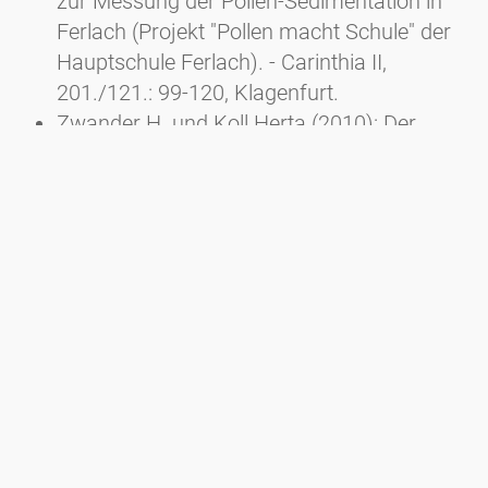
zur Messung der Pollen-Sedimentation in
Ferlach (Projekt "Pollen macht Schule" der
Hauptschule Ferlach). - Carinthia II,
201./121.: 99-120, Klagenfurt.
Zwander H. und Koll Herta (2010): Der
Pollenflug im Jahr 2009. - Carinthia II,
200./120.: 57-68, Klagenfurt.
Zwander H. und Koll Herta (2009): Der
Pollenflug im Jahr 2008. - Carinthia II,
199./119.: 169-182, Klagenfurt.
Zwander H., E. Fischer Wellenborn, H. Koll
(2008): Der Pollenflug in Kärnten im Jahr
2007. - Carinthia II, 198./118.: 211-221,
Klagenfurt.