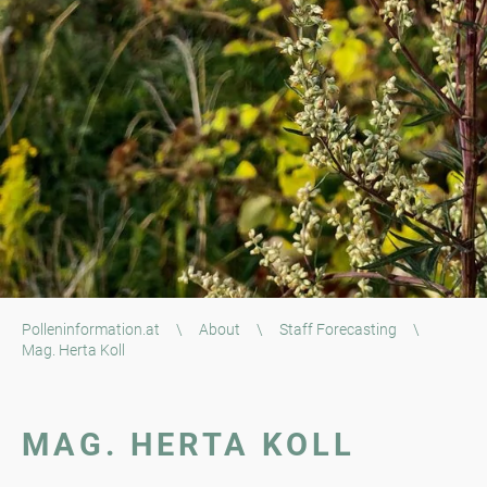
Polleninformation.at
\
About
\
Staff Forecasting
\
Mag. Herta Koll
MAG. HERTA KOLL