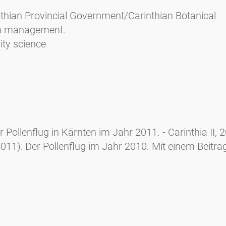
nthian Provincial Government/Carinthian Botanical
rium management.
ty science
 Pollenflug in Kärnten im Jahr 2011. - Carinthia II, 
2011): Der Pollenflug im Jahr 2010. Mit einem Beitra
"Pollen macht Schule" der Hauptschule Ferlach). - Car
Der Pollenflug im Jahr 2009. - Carinthia II, 200./120
Der Pollenflug im Jahr 2008. - Carinthia II, 199./119
 H. Koll (2008): Der Pollenflug in Kärnten im Jahr 200