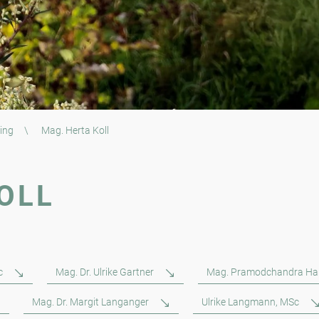
ing
\
Mag. Herta Koll
OLL
c
Mag. Dr. Ulrike Gartner
Mag. Pramodchandra Ha
Mag. Dr. Margit Langanger
Ulrike Langmann, MSc