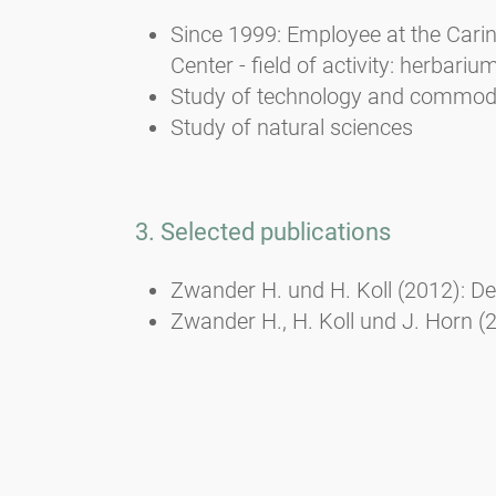
Since 1999: Employee at the Cari
Center - field of activity: herba
Study of technology and commodi
Study of natural sciences
3. Selected publications
Zwander H. und H. Koll (2012): Der
Zwander H., H. Koll und J. Horn (
Sedimentation in Ferlach (Projekt 
Klagenfurt.
Zwander H. und Koll Herta (2010): 
Zwander H. und Koll Herta (2009): 
Zwander H., E. Fischer Wellenborn,