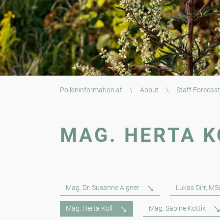
Polleninformation.at
\
About
\
Staff Forecast
MAG. HERTA K
Mag. Dr. Susanne Aigner
Lukas Dirr, MS
Mag. Herta Koll
Mag. Sabine Kottik