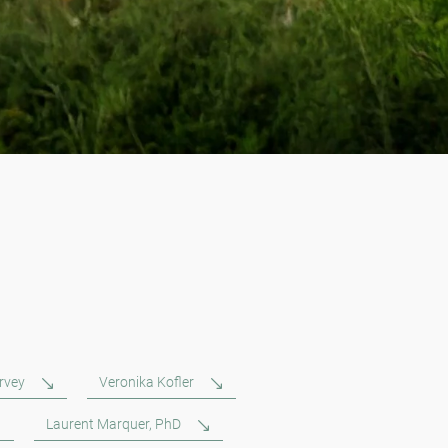
rvey
Veronika Kofler
Laurent Marquer, PhD