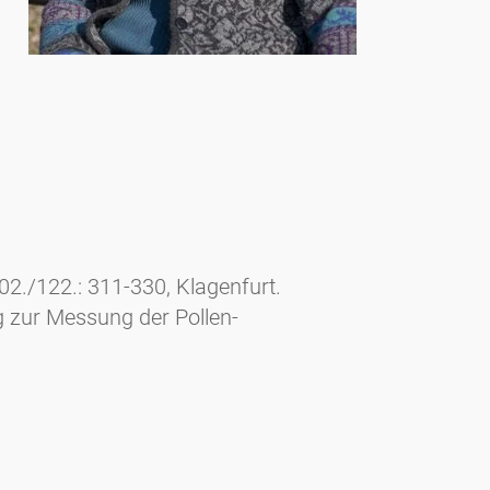
202./122.: 311-330, Klagenfurt.
g zur Messung der Pollen-
inthia II, 201./121.: 99-120,
.: 57-68, Klagenfurt.
.: 169-182, Klagenfurt.
7. - Carinthia II, 198./118.: 211-221,