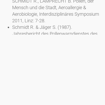
SCHMIDT R., LAMPRECHT B. Pollen, der
Mensch und die Stadt, Aeroallergie &
Aerobiologie, Interdisziplinäres Symposium
2011, Linz: 7-28.
Schmidt R. & Jäger S. (1987).
Jahresbericht des Pollenwarndienstes des
Landes Oberösterreich (LKH
Gmundnerberg) und der Stadt Linz (AKH
Linz). Mitt. der Ärztekammer für
Oberösterreich 83 (3/4): 120-121.
Schinko H. & Schmidt R. (1994).
Assoziation von Pollen und partikulären
Aerosolen in Linz 1991. II. Teil. Abteilung für
Atem- und Lungenkrankheiten Allgemeines
öffentliches Krankenhaus Linz,
Pollenwarndienst am AKH Linz, Mondsee.