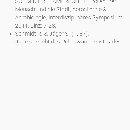
SCHMIDT R., LAMPRECHT B. Pollen, der
Mensch und die Stadt, Aeroallergie &
Aerobiologie, Interdisziplinäres Symposium
2011, Linz: 7-28.
Schmidt R. & Jäger S. (1987).
Jahresbericht des Pollenwarndienstes des
Landes Oberösterreich (LKH
Gmundnerberg) und der Stadt Linz (AKH
Linz). Mitt. der Ärztekammer für
Oberösterreich 83 (3/4): 120-121.
Schinko H. & Schmidt R. (1994).
Assoziation von Pollen und partikulären
Aerosolen in Linz 1991. II. Teil. Abteilung für
Atem- und Lungenkrankheiten Allgemeines
öffentliches Krankenhaus Linz,
Pollenwarndienst am AKH Linz, Mondsee.