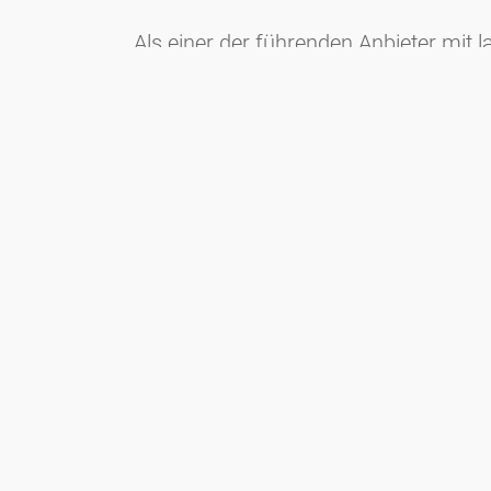
Als einer der führenden Anbieter mit
Marketingaktivitäten und der Kommun
Endkunden bereit.
Portal für Nahrungsmittel-Intoler
Das Portal für Nahrungsmittel-Intolera
Öffentliche Gesundheit. Ziele des NM
Intoleranzen, sowie die Förderung wi