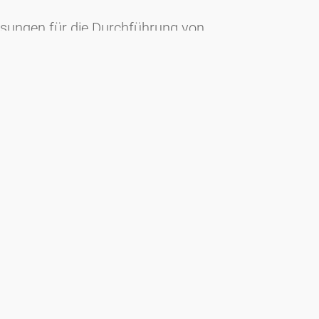
Lösungen für die Durchführung von
 Signal uvm.) zwischen Firmen und
 eine Initiative der Gesellschaft für
 Themenkreis Nahrungsmittel-
edingter Reaktionen.