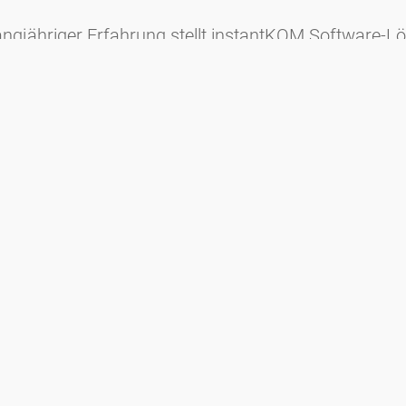
 langjähriger Erfahrung stellt instantKOM Software-
ikation über Messenger (z. B. WhatsApp, Telegram,
anz
nz (NMI-Portal) wurde 2004 ins Leben gerufen und ist
I-Portals sind die Information der Bevölkerung zum
ssenschaftlicher Arbeiten im Gebiet nahrungsmittelb