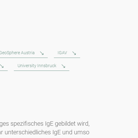
GeoSphere Austria
IGAV
University Innsbruck
es spezifisches IgE gebildet wird,
r unterschiedliches IgE und umso