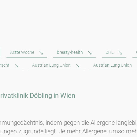
Ärzte Woche
breazy-health
DHL
orscht
Austrian Lung Union
Austrian Lung Union
Privatklinik Döbling in Wien
mmungedächtnis, indem gegen die Allergene langlebig
dungen zugrunde liegt. Je mehr Allergene, umso meh