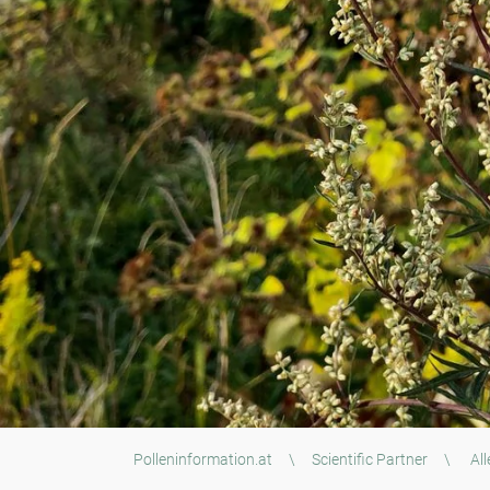
Polleninformation.at
\
Scientific Partner
\
All