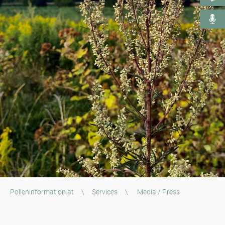
Polleninformation.at
\
Services
\
Media / Press