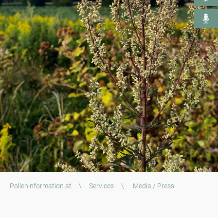
Polleninformation.at
\
Services
\
Media / Press