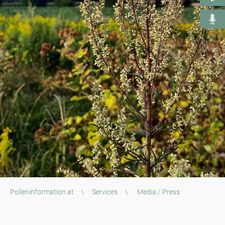
Polleninformation.at
\
Services
\
Media / Press