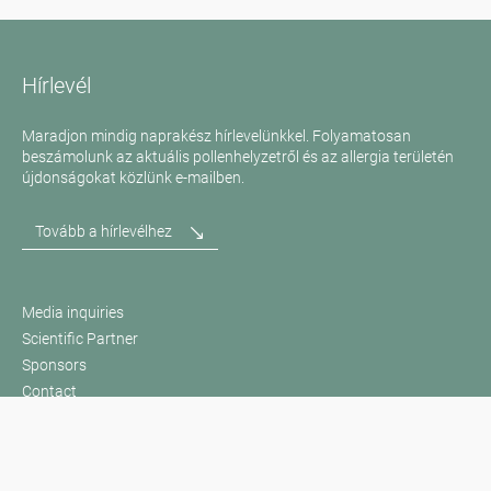
Hírlevél
Maradjon mindig naprakész hírlevelünkkel. Folyamatosan
beszámolunk az aktuális pollenhelyzetről és az allergia területén
újdonságokat közlünk e-mailben.
Tovább a hírlevélhez
Media inquiries
Scientific Partner
Sponsors
Contact
Impresszum
Felhasználási feltételek / Adatvédelem
Disclaimer