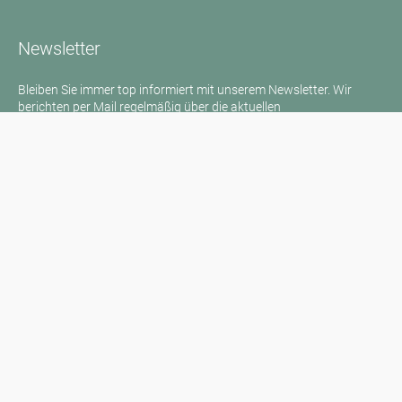
Newsletter
Bleiben Sie immer top informiert mit unserem Newsletter. Wir
berichten per Mail regelmäßig über die aktuellen
Pollenbelastungen und Neuigkeiten auf dem Sektor "Allergie"!
Zum Newsletter
Medienanfragen
Medien / Presse
Wissenschaftliche Partner
Sponsoren
Kontakt
Impressum
Nutzungsbedingungen / Datenschutz
Haftungsausschluss