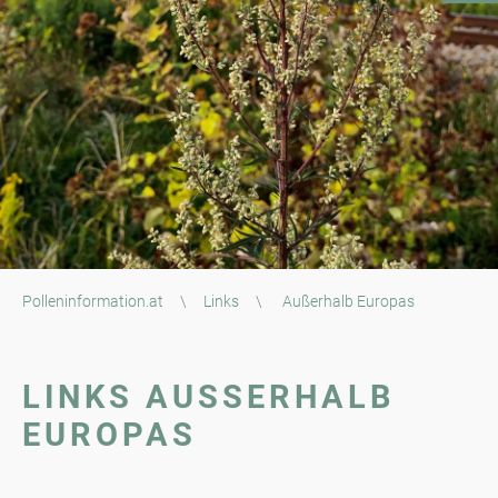
Polleninformation.at
\
Links
\
Außerhalb Europas
LINKS AUSSERHALB E
UROPAS