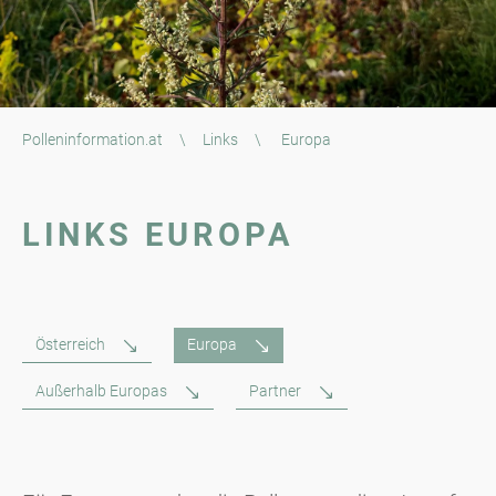
Polleninformation.at
\
Links
\
Europa
LINKS EUROPA
Österreich
Europa
Außerhalb Europas
Partner