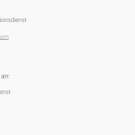
tionsdienst
.com
 an:
enst