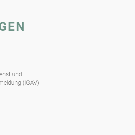
GEN
ienst und
meidung (IGAV)