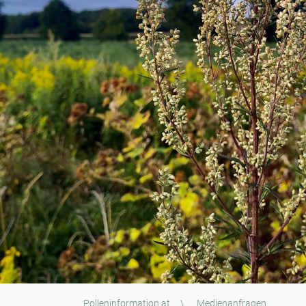
Polleninformation.at
\
Medienanfragen