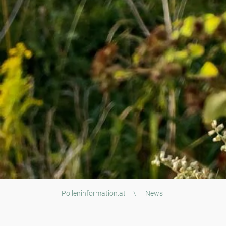
Polleninformation.at
\
News