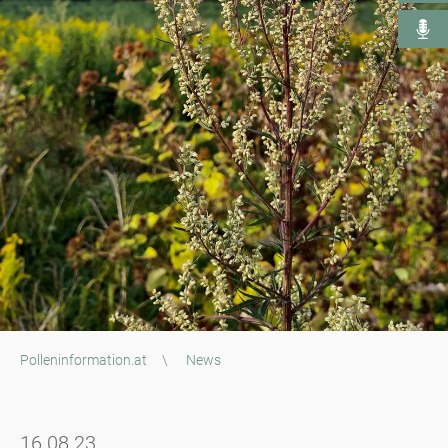
Polleninformation.at
\
News
16.08.23