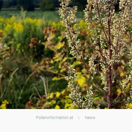
Polleninformation.at
\
News