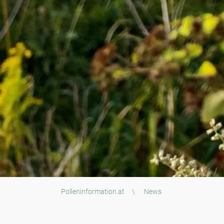
Polleninformation.at
\
News