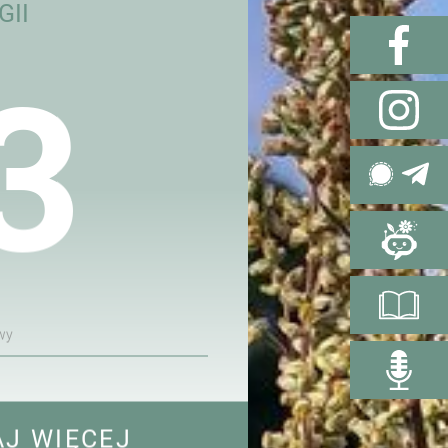
GII
3
wy
AJ WIĘCEJ