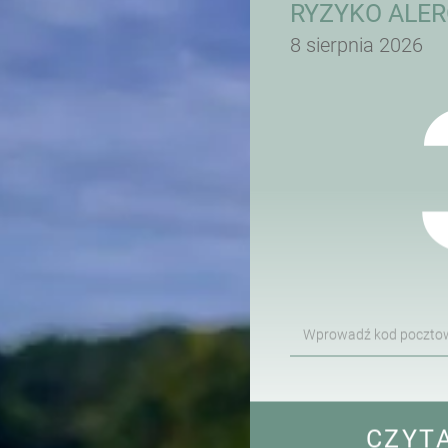
RYZYKO ALER
8 sierpnia 2026
Wprowadź kod poczto
CZYT