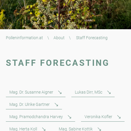
Polleninformation.at
\
About
\
Staff Forecasting
STAFF FORECASTING
Mag. Dr. Susanne Aigner
Lukas Dirr, MSc
Mag. Dr. Ulrike Gartner
Mag. Pramodchandra Harvey
Veronika Kofler
Mag. Herta Koll
Mag. Sabine Kottik