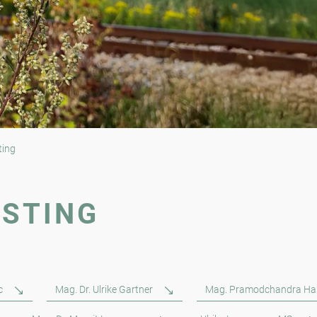
ting
ASTING
c
Mag. Dr. Ulrike Gartner
Mag. Pramodchandra Ha