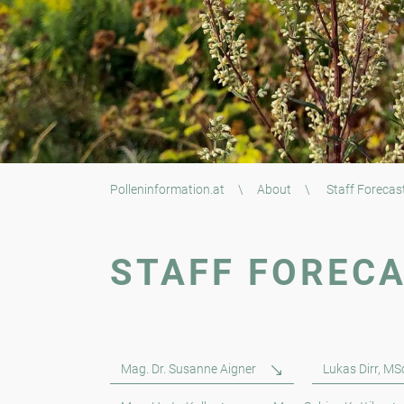
Polleninformation.at
\
About
\
Staff Forecas
STAFF FOREC
Mag. Dr. Susanne Aigner
Lukas Dirr, MS