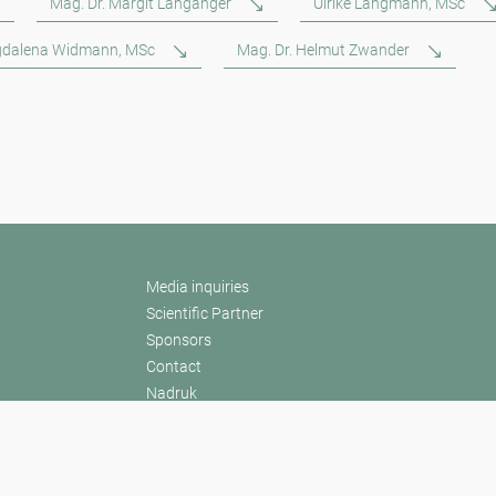
Mag. Dr. Margit Langanger
Ulrike Langmann, MSc
dalena Widmann, MSc
Mag. Dr. Helmut Zwander
Media inquiries
Scientific Partner
Sponsors
Contact
Nadruk
Warunki użytkowania / Ochrona danych
Disclaimer