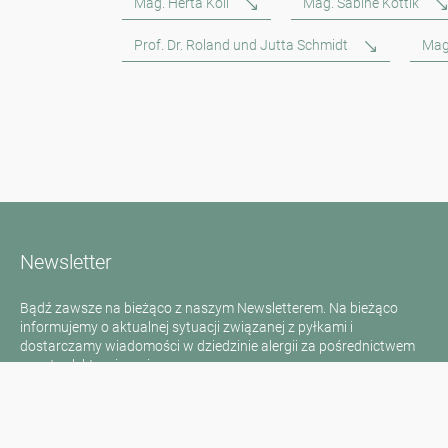
Mag. Herta Koll
Mag. Sabine Kottik
Prof. Dr. Roland und Jutta Schmidt
Mag
Newsletter
Bądź zawsze na bieżąco z naszym Newsletterem. Na bieżąco
informujemy o aktualnej sytuacji związanej z pyłkami i
dostarczamy wiadomości w dziedzinie alergii za pośrednictwem
poczty elektronicznej
Przejdź do newslettera