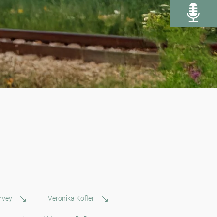
rvey
Veronika Kofler