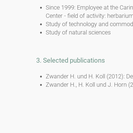
Since 1999: Employee at the Cari
Center - field of activity: herba
Study of technology and commodi
Study of natural sciences
3. Selected publications
Zwander H. und H. Koll (2012): Der
Zwander H., H. Koll und J. Horn (
Sedimentation in Ferlach (Projekt 
Klagenfurt.
Zwander H. und Koll Herta (2010): 
Zwander H. und Koll Herta (2009): 
Zwander H., E. Fischer Wellenborn,