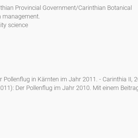
nthian Provincial Government/Carinthian Botanical
rium management.
ty science
 Pollenflug in Kärnten im Jahr 2011. - Carinthia II, 
2011): Der Pollenflug im Jahr 2010. Mit einem Beitra
"Pollen macht Schule" der Hauptschule Ferlach). - Car
Der Pollenflug im Jahr 2009. - Carinthia II, 200./120
Der Pollenflug im Jahr 2008. - Carinthia II, 199./119
 H. Koll (2008): Der Pollenflug in Kärnten im Jahr 200