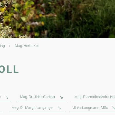
ing
\
Mag. Herta Koll
OLL
c
Mag. Dr. Ulrike Gartner
Mag. Pramodchandra Ha
Mag. Dr. Margit Langanger
Ulrike Langmann, MSc