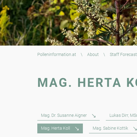
Polleninformation.at
\
About
\
Staff Forecast
MAG. HERTA K
Mag. Dr. Susanne Aigner
Lukas Dirr, MS
Mag. Herta Koll
Mag. Sabine Kottik