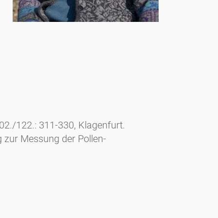
202./122.: 311-330, Klagenfurt.
g zur Messung der Pollen-
inthia II, 201./121.: 99-120,
.: 57-68, Klagenfurt.
.: 169-182, Klagenfurt.
7. - Carinthia II, 198./118.: 211-221,