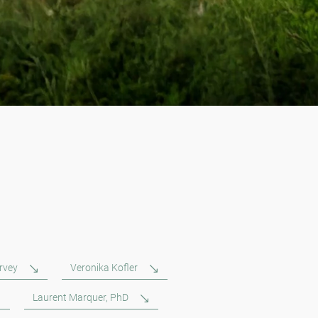
rvey
Veronika Kofler
Laurent Marquer, PhD