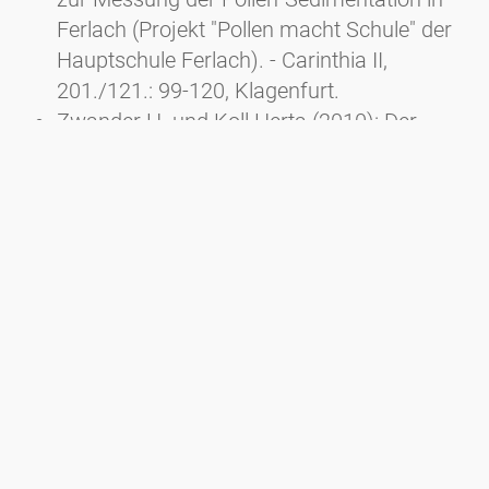
Ferlach (Projekt "Pollen macht Schule" der
Hauptschule Ferlach). - Carinthia II,
201./121.: 99-120, Klagenfurt.
Zwander H. und Koll Herta (2010): Der
Pollenflug im Jahr 2009. - Carinthia II,
200./120.: 57-68, Klagenfurt.
Zwander H. und Koll Herta (2009): Der
Pollenflug im Jahr 2008. - Carinthia II,
199./119.: 169-182, Klagenfurt.
Zwander H., E. Fischer Wellenborn, H. Koll
(2008): Der Pollenflug in Kärnten im Jahr
2007. - Carinthia II, 198./118.: 211-221,
Klagenfurt.