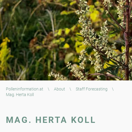
Polleninformation.at
\
About
\
Staff Forecasting
\
Mag. Herta Koll
MAG. HERTA KOLL