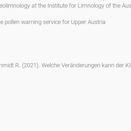
eolimnology at the Institute for Limnology of the Au
he pollen warning service for Upper Austria
hmidt R. (2021). Welche Veränderungen kann der Kl
en bringen? Das „Wärmejahr“ 2018 in Linz (Oberöster
 Journal International 30: 96–108.
.A.E. (2011). Aerobiologie - Erfahrungen aus 25 Jah
Pollen, der Mensch und die Stadt, Aeroallergie & Ae
ahresbericht des Pollenwarndienstes des Landes Ob
der Ärztekammer für Oberösterreich 83 (3/4): 120-121
soziation von Pollen und partikulären Aerosolen in Li