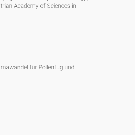
strian Academy of Sciences in
imawandel für Pollenfug und
reich) im langjährigen Trend als
ren Pollenflug Linz. In: SCHINKO
robiologie, Interdisziplinäres
erösterreich (LKH Gmundnerberg) und
.
nz 1991. II. Teil. Abteilung für Atem-