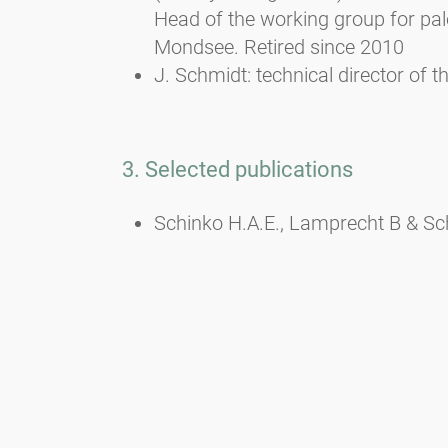
Head of the working group for pal
Mondsee. Retired since 2010
J. Schmidt: technical director of t
3. Selected publications
Schinko H.A.E., Lamprecht B & Sc
Pollenbelastung allergener Pflanz
mögliches Zukunftsmodell. Allergo
Schmidt R., Schmidt J., Schinko H
H.A.E., SCHMIDT R., LAMPRECHT B. 
Symposium 2011, Linz: 7-28.
Schmidt R. & Jäger S. (1987). J
der Stadt Linz (AKH Linz). Mitt. 
Schinko H. & Schmidt R. (1994). As