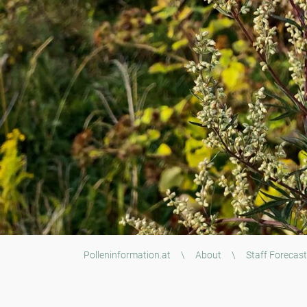
Polleninformation.at
\
About
\
Staff Forecast