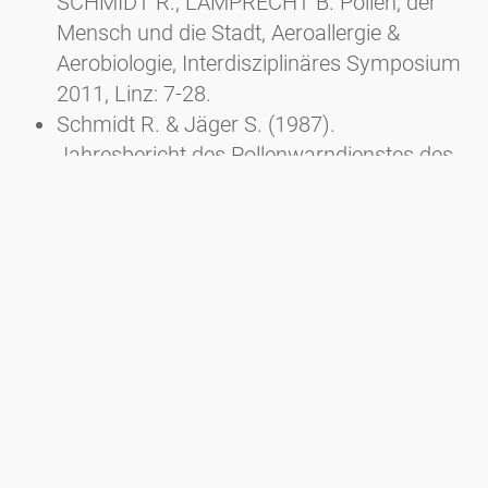
SCHMIDT R., LAMPRECHT B. Pollen, der
Mensch und die Stadt, Aeroallergie &
Aerobiologie, Interdisziplinäres Symposium
2011, Linz: 7-28.
Schmidt R. & Jäger S. (1987).
Jahresbericht des Pollenwarndienstes des
Landes Oberösterreich (LKH
Gmundnerberg) und der Stadt Linz (AKH
Linz). Mitt. der Ärztekammer für
Oberösterreich 83 (3/4): 120-121.
Schinko H. & Schmidt R. (1994).
Assoziation von Pollen und partikulären
Aerosolen in Linz 1991. II. Teil. Abteilung für
Atem- und Lungenkrankheiten Allgemeines
öffentliches Krankenhaus Linz,
Pollenwarndienst am AKH Linz, Mondsee.