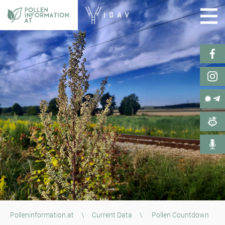
Polleninformation.at
\
Current Data
\
Pollen Countdown