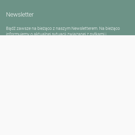
Newsletter
Bądź zawsze na bieżąco z naszym Newsletterem. Na bieżąco
informujemy o aktualnej sytuacji związanej z pyłkami i
dostarczamy wiadomości w dziedzinie alergii za pośrednictwem
poczty elektronicznej
Przejdź do newslettera
Media inquiries
Scientific Partner
Sponsors
Contact
Nadruk
Warunki użytkowania / Ochrona danych
Disclaimer