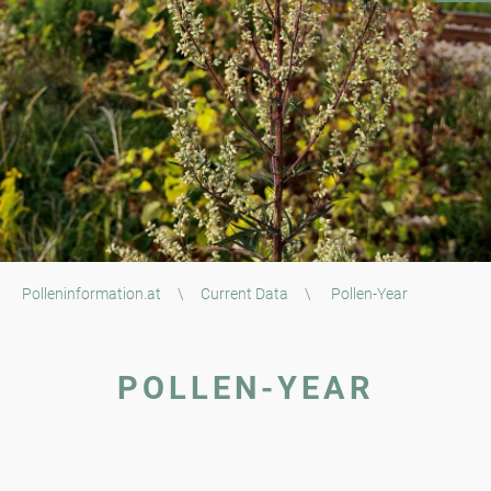
Polleninformation.at
\
Current Data
\
Pollen-Year
POLLEN-YEAR