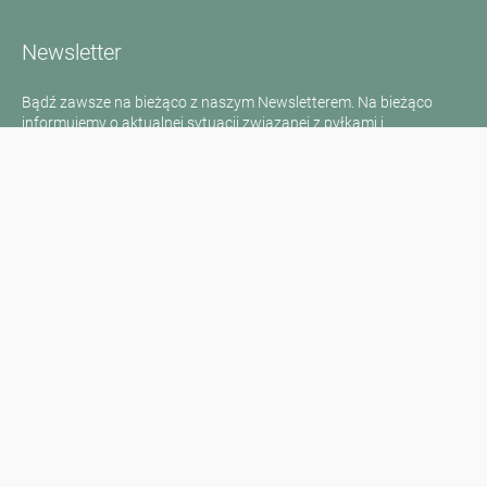
Newsletter
Bądź zawsze na bieżąco z naszym Newsletterem. Na bieżąco
informujemy o aktualnej sytuacji związanej z pyłkami i
dostarczamy wiadomości w dziedzinie alergii za pośrednictwem
poczty elektronicznej
Przejdź do newslettera
Media inquiries
Scientific Partner
Sponsors
Contact
Nadruk
Warunki użytkowania / Ochrona danych
Disclaimer