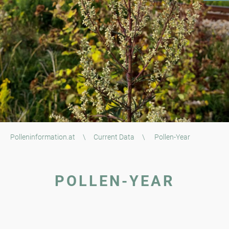
Polleninformation.at
\
Current Data
\
Pollen-Year
POLLEN-YEAR