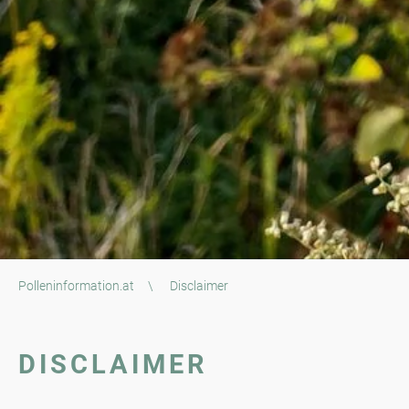
Polleninformation.at
\
Disclaimer
DISCLAIMER